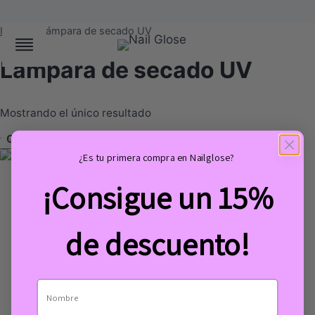
Saltar
Inicio
/
/
Lámpara de secado UV
al
Lámpara de secado UV
contenido
Mostrando el único resultado
¿Es tu primera compra en Nailglose?
¡Consigue un 15%
Lámpara de uñas LED UV
9,99
€
de descuento!